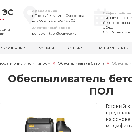
 ЭС
Адрес офиса
График работы
г.Тверь, 1-я улица Суворова,
Пн.-Пт.: 09:00- 
яют
д. 1, корпус 2, офис 303
без перерыва 
обед
Электронный адрес
защиты
Сб.-Вс. выходн
penetron-tver@yandex.ru
ций
О КОМПАНИИ
УСЛУГИ
СЕРВИС
НАШИ ОБЪЕКТЫ
оры и очистители Типром
Обеспыливатель бетона
Обеспылив
Обеспыливатель бет
ПОЛ
Готовый к
представ
на основе
модифици