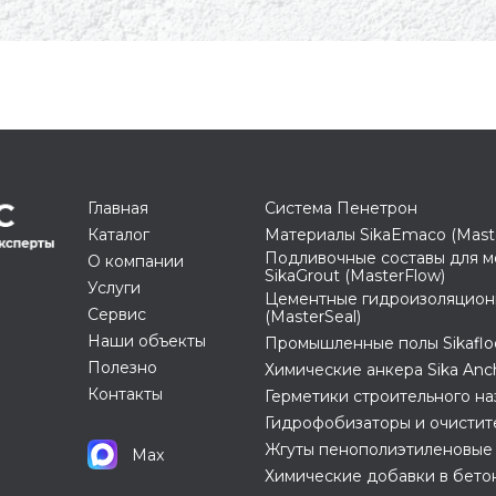
Главная
Система Пенетрон
Каталог
Материалы SikaEmaco (Mast
Подливочные составы для м
О компании
SikaGrout (MasterFlow)
Услуги
Цементные гидроизоляционн
Сервис
(MasterSeal)
Наши объекты
Промышленные полы Sikafloo
Полезно
Химические анкера Sika Anch
Контакты
Герметики строительного н
Гидрофобизаторы и очистит
Жгуты пенополиэтиленовые
Max
Химические добавки в бето