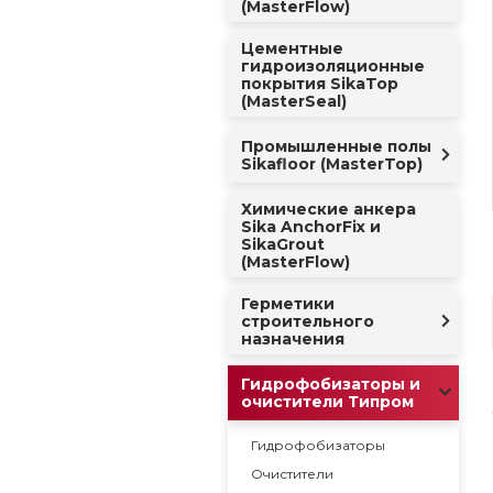
(MasterFlow)
Цементные
гидроизоляционные
покрытия SikaTop
(MasterSeal)
Промышленные полы
Sikafloor (MasterTop)
Химические анкера
Sika AnchorFix и
SikaGrout
(MasterFlow)
Герметики
строительного
назначения
Гидрофобизаторы и
очистители Типром
Гидрофобизаторы
Очистители