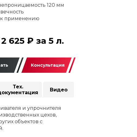
непроницаемость 120 мм
вечность
в к применению
2 625 ₽ за 5 л.
ать
Консультация
Тех.
Видео
документация
ливателя и упрочнителя
изводственных цехов,
ругих объектов с
й.