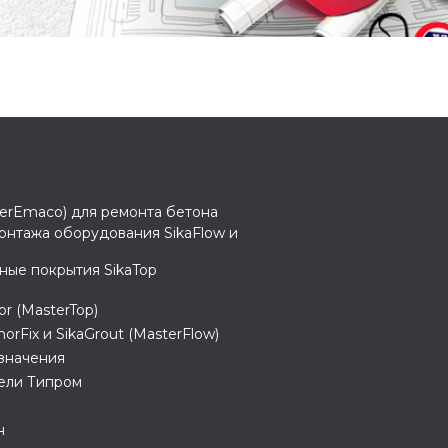
erEmaco) для ремонта бетона
онтажа оборудования SikaFlow и
ые покрытия SikaTop
r (MasterTop)
orFix и SikaGrout (MasterFlow)
азначения
ели Типром
н