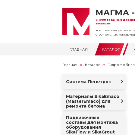
МАГМА -
С 1999 года нам довер
эксперты
комплексные решения 
строительных конструк
ГЛАВНАЯ
КАТАЛОГ
Главная
Каталог
Гидрофобизат
Система Пенетрон
Материалы SikaEmaco
(MasterEmaco) для
ремонта бетона
Подливочные
составы для монтажа
оборудования
SikaFlow и SikaGrout