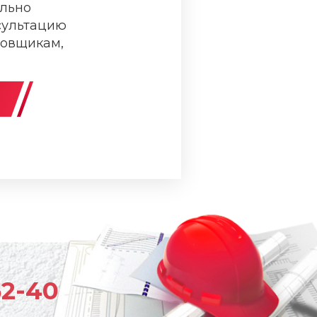
льно
сультацию
ровщикам,
62-40