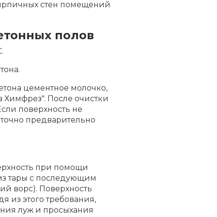
кирпичных стен помещений
етонных полов
.
тона.
етона цементное молочко,
 Химфрез". После очистки
сли поверхность не
аточно предварительно
верхность при помощи
из тары с последующим
й ворс). Поверхность
дя из этого требования,
вания луж и просыхания