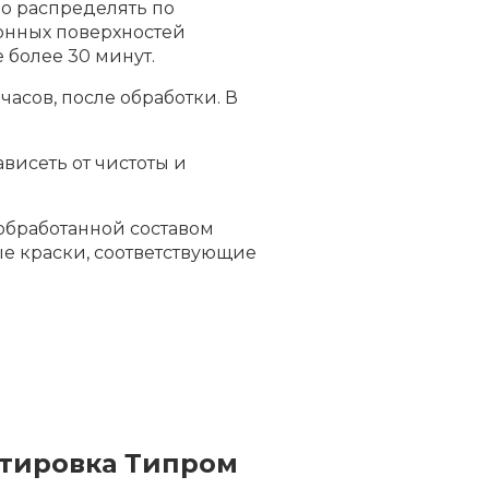
но распределять по
онных поверхностей
е более 30 минут.
часов, после обработки. В
висеть от чистоты и
 обработанной составом
е краски, соответствующие
ртировка Типром